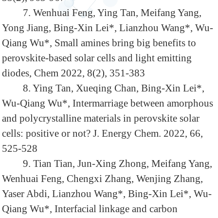
7. Wenhuai Feng, Ying Tan, Meifang Yang,
Yong Jiang, Bing-Xin Lei*, Lianzhou Wang*, Wu-
Qiang Wu*, Small amines bring big benefits to
perovskite-based solar cells and light emitting
diodes, Chem 2022, 8(2), 351-383
8. Ying Tan, Xueqing Chan, Bing-Xin Lei*,
Wu-Qiang Wu*, Intermarriage between amorphous
and polycrystalline materials in perovskite solar
cells: positive or not? J. Energy Chem. 2022, 66,
525-528
9. Tian Tian, Jun-Xing Zhong, Meifang Yang,
Wenhuai Feng, Chengxi Zhang, Wenjing Zhang,
Yaser Abdi, Lianzhou Wang
*
, Bing-Xin Lei
*
, Wu-
Qiang Wu
*
, Interfacial linkage and carbon