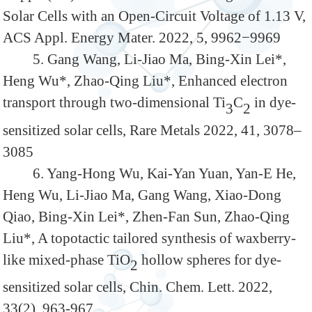
Solar Cells with an Open-Circuit Voltage of 1.13 V,
ACS Appl. Energy Mater. 2022, 5, 9962−9969
5. Gang Wang, Li-Jiao Ma, Bing-Xin Lei*,
Heng Wu*, Zhao-Qing Liu*, Enhanced electron
transport through two-dimensional Ti
C
in dye-
3
2
sensitized solar cells, Rare Metals 2022, 41, 3078–
3085
6. Yang-Hong Wu, Kai-Yan Yuan, Yan-E He,
Heng Wu, Li-Jiao Ma, Gang Wang, Xiao-Dong
Qiao, Bing-Xin Lei*, Zhen-Fan Sun, Zhao-Qing
Liu*, A topotactic tailored synthesis of waxberry-
like mixed-phase TiO
hollow spheres for dye-
2
sensitized solar cells,
Chin. Chem. Lett. 2022,
33(2), 963-967