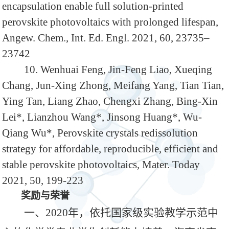
encapsulation enable full solution-printed
perovskite photovoltaics with prolonged lifespan,
Angew. Chem., Int. Ed. Engl. 2021, 60, 23735–
23742
10. Wenhuai Feng, Jin-Feng Liao, Xueqing
Chang, Jun-Xing Zhong, Meifang Yang, Tian Tian,
Ying Tan, Liang Zhao, Chengxi Zhang, Bing-Xin
Lei
*
, Lianzhou Wang
*
, Jinsong Huang
*
, Wu-
Qiang Wu
*
, Perovskite crystals redissolution
strategy for affordable, reproducible, efficient and
stable perovskite photovoltaics, Mater. Today
2021, 50, 199-223
奖励与荣誉
一、
2020年，依托国家级实验教学示范中