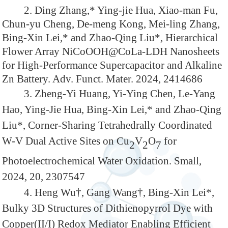
2. Ding Zhang,* Ying-jie Hua, Xiao-man Fu,
Chun-yu Cheng, De-meng Kong, Mei-ling Zhang,
Bing-Xin Lei,* and Zhao-Qing Liu*, Hierarchical
Flower Array NiCoOOH@CoLa-LDH Nanosheets
for High-Performance Supercapacitor and Alkaline
Zn Battery. Adv. Funct. Mater. 2024, 2414686
3. Zheng-Yi Huang, Yi-Ying Chen, Le-Yang
Hao, Ying-Jie Hua, Bing-Xin Lei,* and Zhao-Qing
Liu*, Corner-Sharing Tetrahedrally Coordinated
W-V Dual Active Sites on Cu
V
O
for
2
2
7
Photoelectrochemical Water Oxidation. Small,
2024, 20, 2307547
4. Heng Wu†, Gang Wang†, Bing-Xin Lei*,
Bulky 3D Structures of Dithienopyrrol Dye with
Copper(II/I) Redox Mediator Enabling Efficient